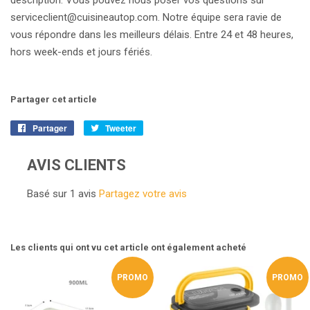
serviceclient@cuisineautop.com. Notre équipe sera ravie de
vous répondre dans les meilleurs délais. Entre 24 et 48 heures,
hors week-ends et jours fériés.
Partager cet article
Partager
Partager
Tweeter
Tweeter
sur
sur
Facebook
Twitter
AVIS CLIENTS
Basé sur 1 avis
Partagez votre avis
Les clients qui ont vu cet article ont également acheté
PROMO
PROMO