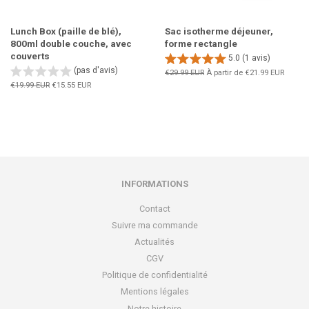
Lunch Box (paille de blé),
Sac isotherme déjeuner,
800ml double couche, avec
forme rectangle
couverts
5.0 (1 avis)
(pas d'avis)
Prix
€29.99 EUR
À partir de
€21.99 EUR
régulier
Prix
€19.99 EUR
Prix
€15.55 EUR
régulier
réduit
INFORMATIONS
Contact
Suivre ma commande
Actualités
CGV
Politique de confidentialité
Mentions légales
Notre histoire