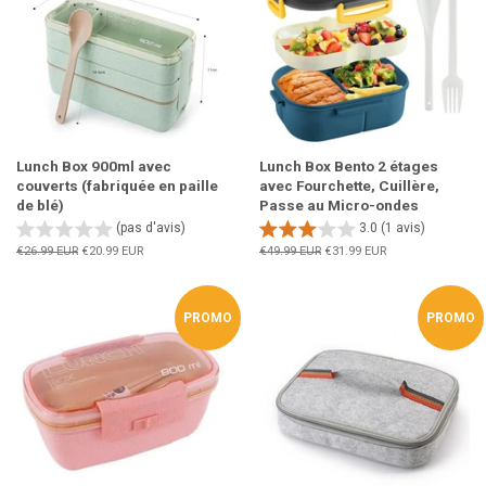
Lunch Box 900ml avec
Lunch Box Bento 2 étages
couverts (fabriquée en paille
avec Fourchette, Cuillère,
de blé)
Passe au Micro-ondes
(pas d'avis)
3.0 (1 avis)
Prix
€26.99 EUR
Prix
€20.99 EUR
Prix
€49.99 EUR
Prix
€31.99 EUR
régulier
réduit
régulier
réduit
PROMO
PROMO