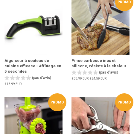
PROMO
Aiguiseur à couteau de
Pince barbecue inox et
cuisine efficace - Affûtage en
silicone, résiste à la chaleur
5 secondes
(pas d'avis)
(pas d'avis)
Prix
€35.99 EUR
Prix
€24.59 EUR
régulier
réduit
Prix
€18.99 EUR
régulier
PROMO
PROMO