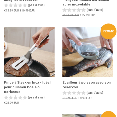
acier inoxydable
(pas d'avis)
(pas d'avis)
Prix
€13.99 EUR
Prix
€10.99 EUR
régulier
réduit
Prix
€139.99 EUR
Prix
€95.99 EUR
régulier
réduit
PROMO
Pince à Steak en Inox - Idéal
Écailleur à poisson avec son
pour cuisson Poêle ou
réservoir
Barbecue
(pas d'avis)
(pas d'avis)
Prix
€10.90 EUR
Prix
€8.90 EUR
régulier
réduit
Prix
€25.99 EUR
régulier