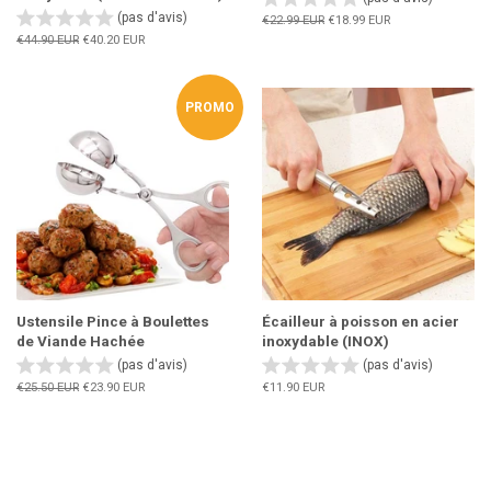
(pas d'avis)
Prix
€22.99 EUR
Prix
€18.99 EUR
régulier
réduit
Prix
€44.90 EUR
Prix
€40.20 EUR
régulier
réduit
PROMO
Ustensile Pince à Boulettes
Écailleur à poisson en acier
de Viande Hachée
inoxydable (INOX)
(pas d'avis)
(pas d'avis)
Prix
€25.50 EUR
Prix
€23.90 EUR
Prix
€11.90 EUR
régulier
réduit
régulier