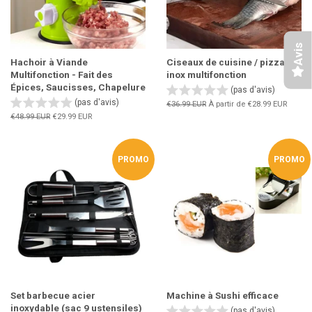
Avis
Hachoir à Viande
Ciseaux de cuisine / pizza
Multifonction - Fait des
inox multifonction
Épices, Saucisses, Chapelure
(pas d'avis)
(pas d'avis)
Prix
€36.99 EUR
À partir de
€28.99 EUR
régulier
Prix
€48.99 EUR
Prix
€29.99 EUR
régulier
réduit
PROMO
PROMO
Set barbecue acier
Machine à Sushi efficace
inoxydable (sac 9 ustensiles)
(pas d'avis)