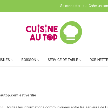
Se connecter
ou
Créer un co
NSILES
BOISSON
SERVICE DE TABLE
ROBINETTE
eautop.com est vérifié
 SSL. Toutes les informations communiquées entre les serveurs de
C