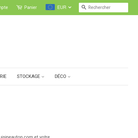
EUR
RECHERCHE
mpte
Panier
RIE
STOCKAGE
DÉCO
uisineautop.com
et votre