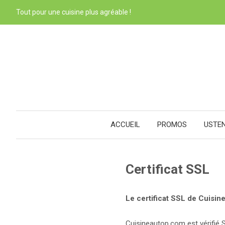
Tout pour une cuisine plus agréable !
ACCUEIL
PROMOS
USTE
Certificat SSL
Le certificat SSL de Cuisin
Cuisineautop.com est vérifié