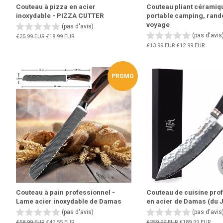
Couteau à pizza en acier
Couteau pliant céramiq
inoxydable - PIZZA CUTTER
portable camping, rand
voyage
(pas d'avis)
(pas d'avis
Prix
€25.99 EUR
Prix
€18.99 EUR
régulier
réduit
Prix
€13.99 EUR
Prix
€12.99 EUR
régulier
réduit
PROMO
Couteau à pain professionnel -
Couteau de cuisine pro
Lame acier inoxydable de Damas
en acier de Damas (du 
(pas d'avis)
(pas d'avis
Prix
€58.99 EUR
Prix
€42.55 EUR
Prix
€259.99 EUR
Prix
€189.99 EUR