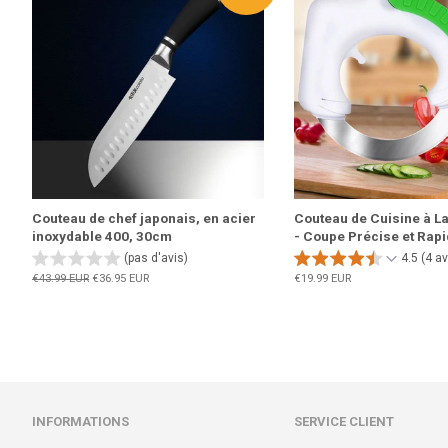
Couteau de chef japonais, en acier
Couteau de Cuisine à L
inoxydable 400, 30cm
- Coupe Précise et Rap
(pas d'avis)
4.5 (4 av
Prix
€43.99 EUR
Prix
€36.95 EUR
Prix
€19.99 EUR
régulier
réduit
régulier
INFORMATIONS
SERVICE CLIENT