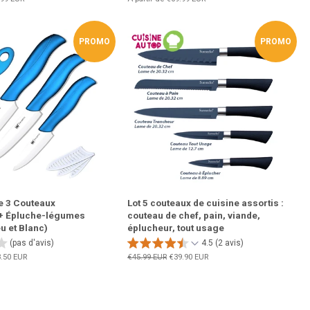
PROMO
PROMO
e 3 Couteaux
Lot 5 couteaux de cuisine assortis :
+ Épluche-légumes
couteau de chef, pain, viande,
u et Blanc)
éplucheur, tout usage
(pas d'avis)
4.5 (2 avis)
x
.50 EUR
Prix
€45.99 EUR
Prix
€39.90 EUR
uit
régulier
réduit