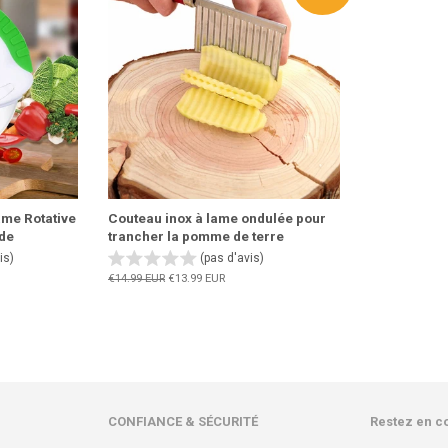
ame Rotative
Couteau inox à lame ondulée pour
ide
trancher la pomme de terre
is)
(pas d'avis)
Prix
€14.99 EUR
Prix
€13.99 EUR
régulier
réduit
CONFIANCE & SÉCURITÉ
Restez en c