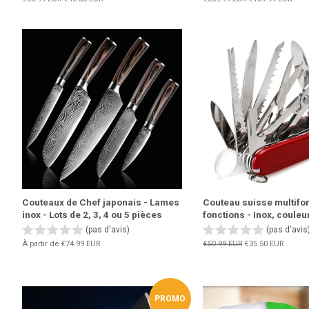
régulier
réduit
régulier
réduit
Couteaux de Chef japonais - Lames
Couteau suisse multifon
inox - Lots de 2, 3, 4 ou 5 pièces
fonctions - Inox, coule
(pas d'avis)
(pas d'avis
À partir de
€74.99 EUR
Prix
€50.99 EUR
Prix
€35.50 EUR
régulier
réduit
PROMO