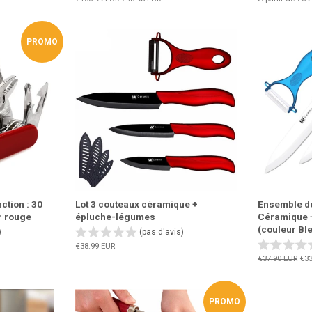
régulier
réduit
PROMO
ction : 30
Lot 3 couteaux céramique +
Ensemble d
ur rouge
épluche-légumes
Céramique 
(couleur Ble
)
(pas d'avis)
Prix
€38.99 EUR
régulier
Prix
€37.90 EUR
Pri
€33
régulier
réd
PROMO