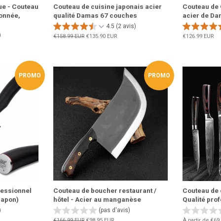
ue - Couteau
Couteau de cuisine japonais acier
Couteau de 
onnée,
qualité Damas 67 couches
acier de Da
4.5 (2 avis)
)
Prix
€158.99 EUR
Prix
€135.90 EUR
Prix
€126.99 EUR
régulier
réduit
régulier
PROMO
PROMO
fessionnel
Couteau de boucher restaurant /
Couteau de 
Japon)
hôtel - Acier au manganèse
Qualité pro
)
(pas d'avis)
Prix
€166.99 EUR
Prix
€98.95 EUR
À partir de
€69