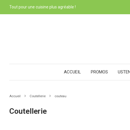
Tout pour une cuisine plus agréable !
ACCUEIL
PROMOS
USTE
›
›
Accueil
Coutellerie
couteau
Coutellerie