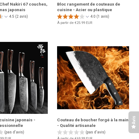
Chef Nakiri 67 couches,
Bloc rangement de couteaux de
mas japonais
cuisine - Acier ou plastique
4.5 (2 avis)
4.0 (1 avis)
À partir de
€25.99 EUR
Avis
cuisine japonais -
Couteau de boucher forgé à la main
fessionnelle
- Qualité artisanale
(pas d'avis)
(pas d'avis)
.99 EUR
À partir de
€69.99 EUR