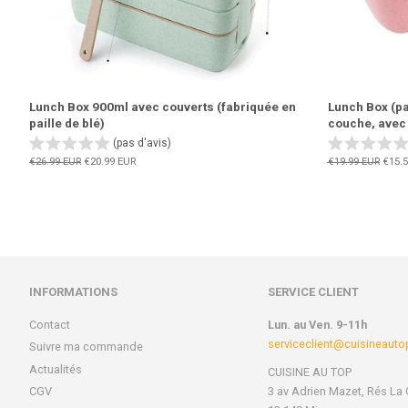
Lunch Box 900ml avec couverts (fabriquée en
Lunch Box (pa
paille de blé)
couche, avec
(pas d'avis)
Prix
€26.99 EUR
Prix
€20.99 EUR
Prix
€19.99 EUR
Prix
€15.5
régulier
réduit
régulier
rédui
INFORMATIONS
SERVICE CLIENT
Contact
Lun. au Ven. 9-11h
serviceclient@cuisineaut
Suivre ma commande
Actualités
CUISINE AU TOP
CGV
3 av Adrien Mazet, Rés La 