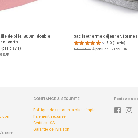
ille de blé), 800ml double
Sac isotherme déjeuner, forme 
 couverts
5.0 (1 avis)
(pas d'avis)
Prix
€29.99 EUR
À partir de
€21.99 EUR
régulier
5 EUR
t
CONFIANCE & SÉCURITÉ
Restez en c
Politique des retours la plus simple
Faceboo
In
op.com
Paiement sécurisé
Certificat SSL
Garantie de livraison
Carraire