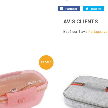
Partager
Partager
Tweeter
Tw
sur
sur
Facebook
Twi
AVIS CLIENTS
Basé sur 1 avis
Partagez vot
PROMO