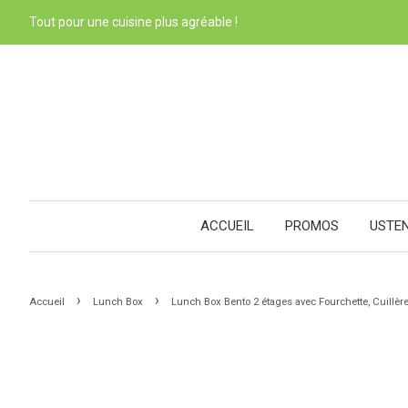
Tout pour une cuisine plus agréable !
ACCUEIL
PROMOS
USTE
›
›
Accueil
Lunch Box
Lunch Box Bento 2 étages avec Fourchette, Cuillèr