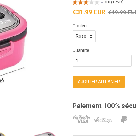
3.0 (1 avis)
Prix
Prix
€31.99 EUR
€49.99 EU
réduit
régulier
Couleur
Quantité
AJOUTER AU PANIER
Paiement 100% sécu