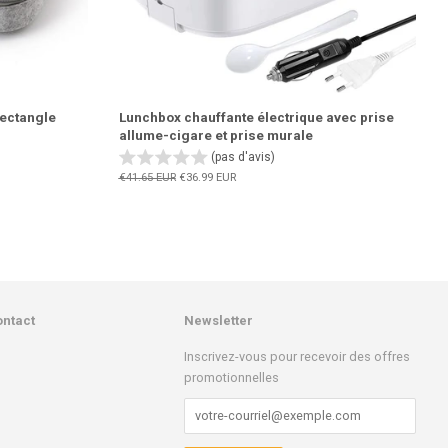
rectangle
Lunchbox chauffante électrique avec prise
allume-cigare et prise murale
(pas d'avis)
Prix
€41.65 EUR
Prix
€36.99 EUR
régulier
réduit
ontact
Newsletter
k
stagram
Inscrivez-vous pour recevoir des offres
promotionnelles