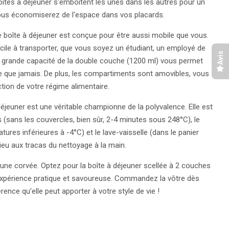
îtes à déjeuner s'emboîtent les unes dans les autres pour un
Vous économiserez de l'espace dans vos placards.
 boîte à déjeuner est conçue pour être aussi mobile que vous.
cile à transporter, que vous soyez un étudiant, un employé de
Avis
 grande capacité de la double couche (1200 ml) vous permet
re que jamais. De plus, les compartiments sont amovibles, vous
tion de votre régime alimentaire.
éjeuner est une véritable championne de la polyvalence. Elle est
(sans les couvercles, bien sûr, 2-4 minutes sous 248°C), le
ures inférieures à -4°C) et le lave-vaisselle (dans le panier
ieu aux tracas du nettoyage à la main.
 une corvée. Optez pour la boîte à déjeuner scellée à 2 couches
expérience pratique et savoureuse. Commandez la vôtre dès
rence qu'elle peut apporter à votre style de vie !