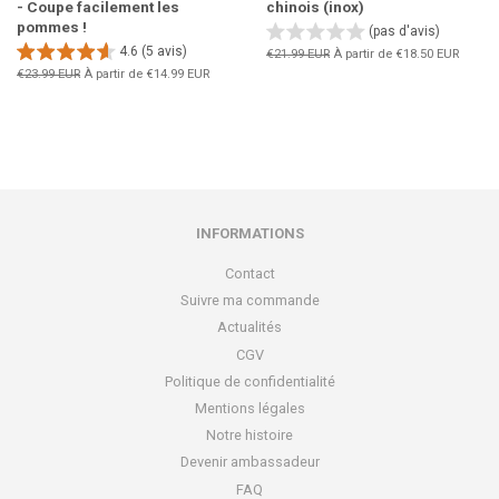
- Coupe facilement les
chinois (inox)
pommes !
(pas d'avis)
4.6 (5 avis)
Prix
€21.99 EUR
À partir de
€18.50 EUR
régulier
Prix
€23.99 EUR
À partir de
€14.99 EUR
régulier
INFORMATIONS
Contact
Suivre ma commande
Actualités
CGV
Politique de confidentialité
Mentions légales
Notre histoire
Devenir ambassadeur
FAQ