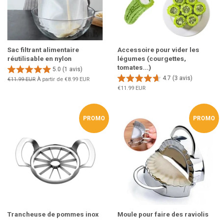
Sac filtrant alimentaire
Accessoire pour vider les
réutilisable en nylon
légumes (courgettes,
tomates...)
5.0 (1 avis)
4.7 (3 avis)
Prix
€11.99 EUR
À partir de
€8.99 EUR
régulier
Prix
€11.99 EUR
régulier
PROMO
PROMO
Trancheuse de pommes inox
Moule pour faire des raviolis