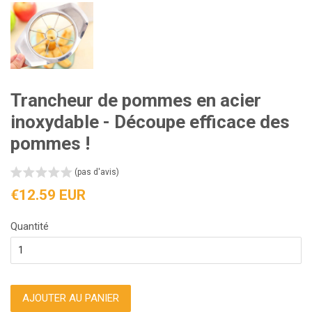
Trancheur de pommes en acier
inoxydable - Découpe efficace des
pommes !
(pas d'avis)
Prix
€12.59 EUR
régulier
Quantité
AJOUTER AU PANIER