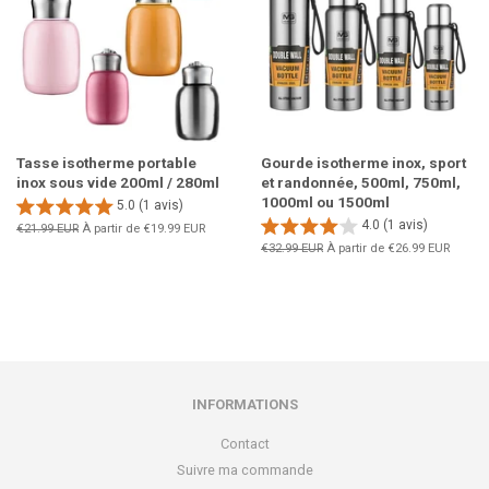
Tasse isotherme portable
Gourde isotherme inox, sport
inox sous vide 200ml / 280ml
et randonnée, 500ml, 750ml,
1000ml ou 1500ml
5.0 (1 avis)
4.0 (1 avis)
Prix
€21.99 EUR
À partir de
€19.99 EUR
régulier
Prix
€32.99 EUR
À partir de
€26.99 EUR
régulier
INFORMATIONS
Contact
Suivre ma commande