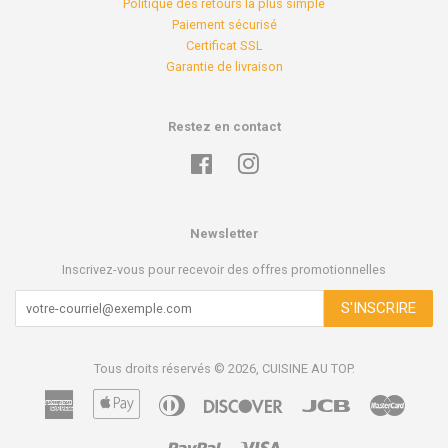
Politique des retours la plus simple
Paiement sécurisé
Certificat SSL
Garantie de livraison
Restez en contact
Facebook
Instagram
Newsletter
Inscrivez-vous pour recevoir des offres promotionnelles
S'INSCRIRE
Tous droits réservés © 2026,
CUISINE AU TOP
.
American
Apple
Diners
Discover
Jcb
Master
Express
Pay
Club
Paypal
Visa