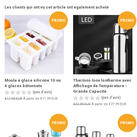
Facebook
Twitter
Les clients qui ont vu cet article ont également acheté
PROMO
PROMO
Moule à glace silicone 10 ou
Thermos Inox Isotherme avec
4 glaces bâtonnets
Affichage de Température -
Grande Capacité
(pas d'avis)
(pas d'avis)
Prix
€17.99 EUR
À partir de
€11.99 EUR
régulier
Prix
€32.99 EUR
À partir de
€27.99 EUR
régulier
PROMO
PROMO