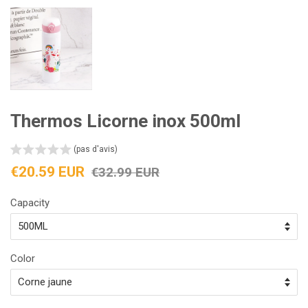
Thermos Licorne inox 500ml
(pas d'avis)
Prix
Prix
€20.59 EUR
€32.99 EUR
réduit
régulier
Capacity
Color