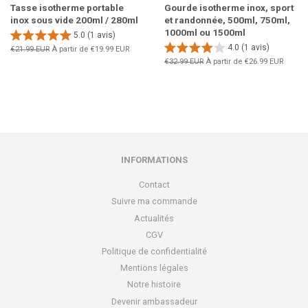
Tasse isotherme portable
Gourde isotherme inox, sport
inox sous vide 200ml / 280ml
et randonnée, 500ml, 750ml,
1000ml ou 1500ml
5.0 (1 avis)
4.0 (1 avis)
Prix
€21.99 EUR
À partir de
€19.99 EUR
régulier
Prix
€32.99 EUR
À partir de
€26.99 EUR
régulier
INFORMATIONS
Contact
Suivre ma commande
Actualités
CGV
Politique de confidentialité
Mentions légales
Notre histoire
Devenir ambassadeur