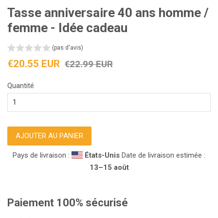
Tasse anniversaire 40 ans homme /
femme - Idée cadeau
(pas d'avis)
Prix
Prix
€20.55 EUR
€22.99 EUR
réduit
régulier
Quantité
AJOUTER AU PANIER
Pays de livraison :
États-Unis
Date de livraison estimée :
13⁠–15 août
Paiement 100% sécurisé