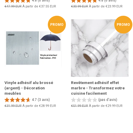
4.8 (6 avis)
4.8 (6 avis)
Prix
€47.99 EUR
À partir de
€37.55 EUR
Prix
€30.99 EUR
À partir de
€23.99 EUR
régulier
régulier
PROMO
PROMO
Vinyle adhésif alu brossé
Revêtement adhésif effet
(argent) - Décoration
marbre - Transformez votre
meubles
cuisine facilement
4.7 (3 avis)
(pas d'avis)
Prix
€31.99 EUR
À partir de
€28.99 EUR
Prix
€51.99 EUR
À partir de
€29.99 EUR
régulier
régulier