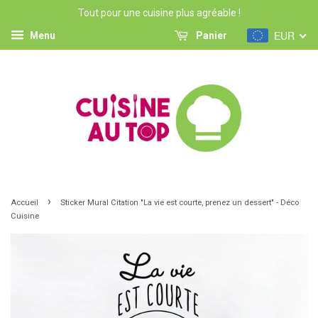
Tout pour une cuisine plus agréable !
EUR
Menu
Panier
›
Accueil
Sticker Mural Citation "La vie est courte, prenez un dessert" - Déco
Cuisine