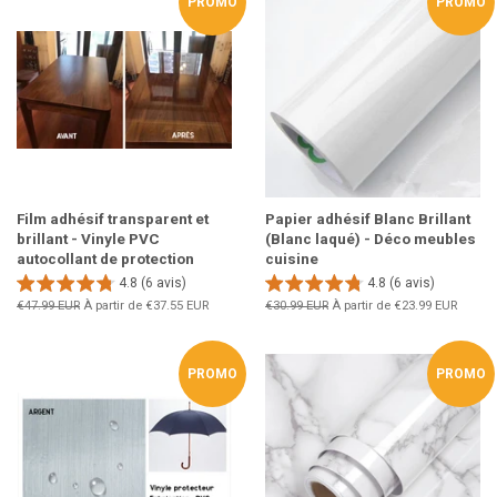
PROMO
PROMO
Film adhésif transparent et
Papier adhésif Blanc Brillant
brillant - Vinyle PVC
(Blanc laqué) - Déco meubles
autocollant de protection
cuisine
4.8 (6 avis)
4.8 (6 avis)
Prix
€47.99 EUR
À partir de
€37.55 EUR
Prix
€30.99 EUR
À partir de
€23.99 EUR
régulier
régulier
PROMO
PROMO