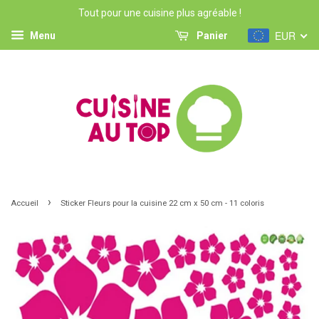
Tout pour une cuisine plus agréable !
EUR
Menu
Panier
›
Accueil
Sticker Fleurs pour la cuisine 22 cm x 50 cm - 11 coloris