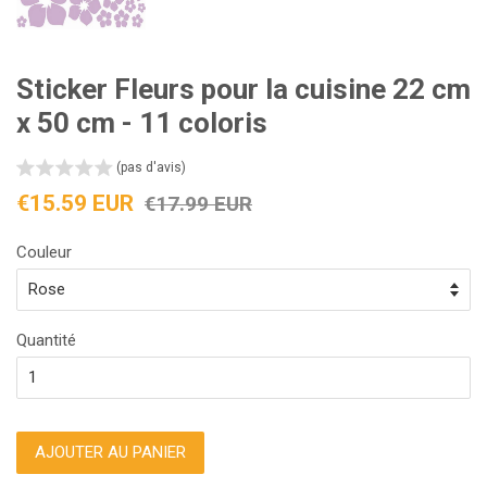
Sticker Fleurs pour la cuisine 22 cm
x 50 cm - 11 coloris
(pas d'avis)
Prix
Prix
€15.59 EUR
€17.99 EUR
réduit
régulier
Couleur
Quantité
AJOUTER AU PANIER