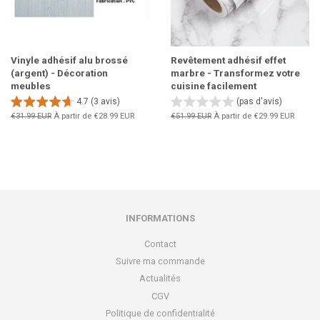
Vinyle adhésif alu brossé
Revêtement adhésif effet
(argent) - Décoration
marbre - Transformez votre
meubles
cuisine facilement
4.7 (3 avis)
(pas d'avis)
Prix
€31.99 EUR
À partir de
€28.99 EUR
Prix
€51.99 EUR
À partir de
€29.99 EUR
régulier
régulier
INFORMATIONS
Contact
Suivre ma commande
Actualités
CGV
Politique de confidentialité