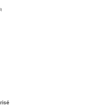
R
risé