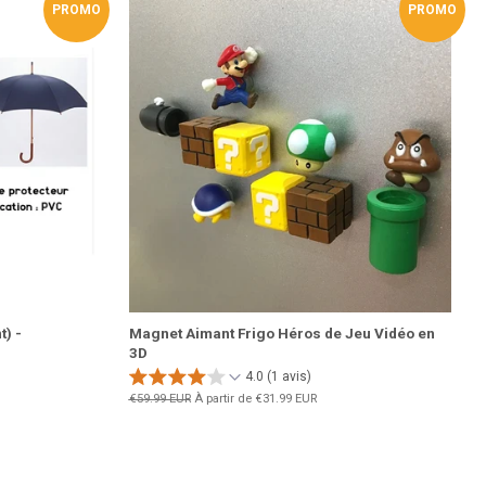
PROMO
PROMO
t) -
Magnet Aimant Frigo Héros de Jeu Vidéo en
3D
4.0 (1 avis)
Prix
€59.99 EUR
À partir de
€31.99 EUR
régulier