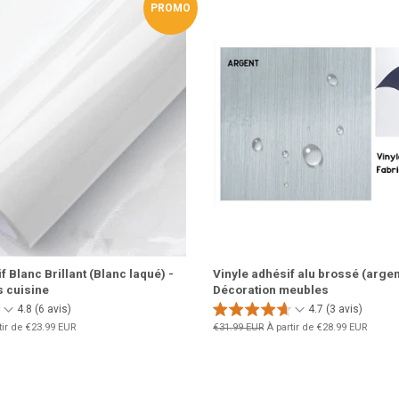
PROMO
 Blanc Brillant (Blanc laqué) -
Vinyle adhésif alu brossé (argen
 cuisine
Décoration meubles
4.8 (6 avis)
4.7 (3 avis)
tir de
€23.99 EUR
Prix
€31.99 EUR
À partir de
€28.99 EUR
régulier