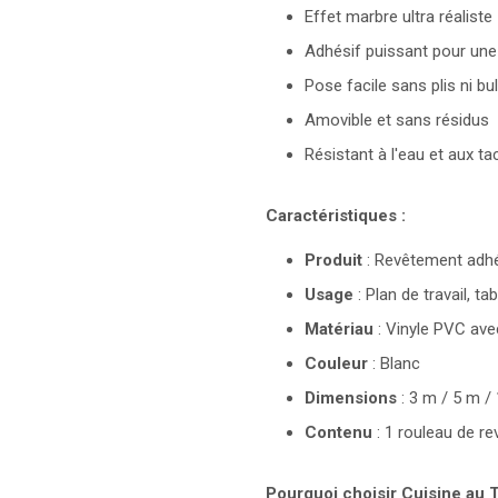
Effet marbre ultra réaliste
Adhésif puissant pour une
Pose facile sans plis ni bu
Amovible et sans résidus
Résistant à l'eau et aux ta
Caractéristiques :
Produit
: Revêtement adhé
Usage
: Plan de travail, ta
Matériau
: Vinyle PVC ave
Couleur
: Blanc
Dimensions
: 3 m / 5 m /
Contenu
: 1 rouleau de r
Pourquoi choisir Cuisine au 