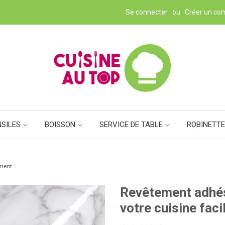
Se connecter
ou
Créer un co
NSILES
BOISSON
SERVICE DE TABLE
ROBINETTE
ement
Revêtement adhés
votre cuisine fac