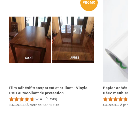
PROMO
Film adhésif transparent et brillant - Vinyle
Papier adhésif
PVC autocollant de protection
Déco meubles
4.8 (6 avis)
Prix
€47.99 EUR
À partir de
€37.55 EUR
Prix
€30.99 EUR
À par
régulier
régulier