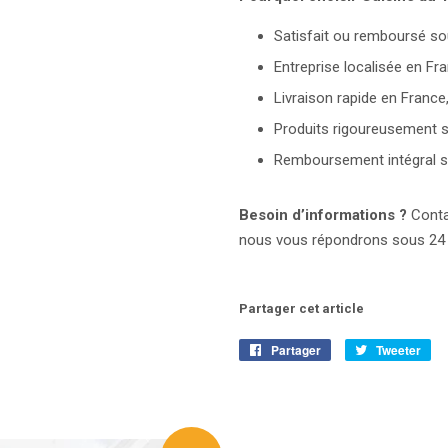
Satisfait ou remboursé so
Entreprise localisée en Fr
Livraison rapide en France
Produits rigoureusement sé
Remboursement intégral si
Besoin d’informations ?
Contac
nous vous répondrons sous 24 à
Partager cet article
Partager
Partager
Tweeter
Tw
sur
sur
Facebook
Twi