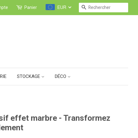
EUR
RECHERCHE
mpte
Panier
RIE
STOCKAGE
DÉCO
if effet marbre - Transformez
ilement