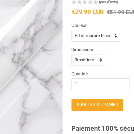
(pas d'avis)
Prix
Prix
€29.99 EUR
€51.99 EU
réduit
régulier
Couleur
Dimensions
Quantité
AJOUTER AU PANIER
Paiement 100% sécu