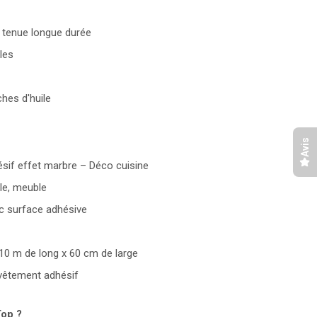
 tenue longue durée
lles
ches d'huile
Avis
sif effet marbre – Déco cuisine
ble, meuble
c surface adhésive
 10 m de long x 60 cm de large
evêtement adhésif
Top ?