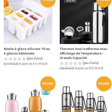
Moule à glace silicone 10 ou
Thermos Inox Isotherme avec
4 glaces bâtonnets
Affichage de Température -
Grande Capacité
(pas d'avis)
(pas d'avis)
Prix
€17.99 EUR
À partir de
€11.99 EUR
régulier
Prix
€32.99 EUR
À partir de
€27.99 EUR
régulier
PROMO
PROMO