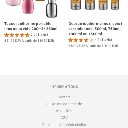
Tasse isotherme portable
Gourde isotherme inox, sport
inox sous vide 200ml / 280ml
et randonnée, 500ml, 750ml,
1000ml ou 1500ml
5.0 (1 avis)
4.0 (1 avis)
Prix
€21.99 EUR
À partir de
€19.99 EUR
régulier
Prix
€32.99 EUR
À partir de
€26.99 EUR
régulier
INFORMATIONS
Contact
Suivre ma commande
Actualités
CGV
Politique de confidentialité