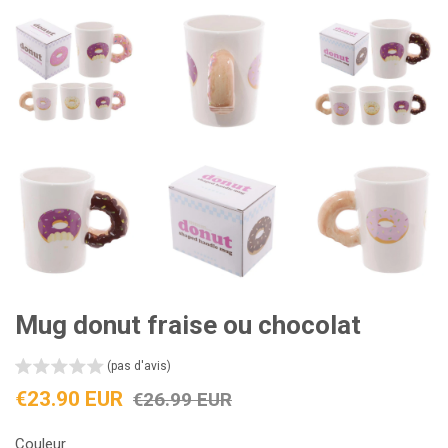
Mug donut fraise ou chocolat
(pas d'avis)
Prix
Prix
€23.90 EUR
€26.99 EUR
réduit
régulier
Couleur