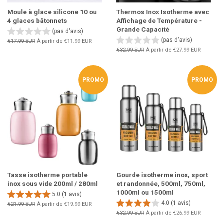
Moule à glace silicone 10 ou
Thermos Inox Isotherme avec
4 glaces bâtonnets
Affichage de Température -
Grande Capacité
(pas d'avis)
(pas d'avis)
Prix
€17.99 EUR
À partir de
€11.99 EUR
régulier
Prix
€32.99 EUR
À partir de
€27.99 EUR
régulier
PROMO
PROMO
Tasse isotherme portable
Gourde isotherme inox, sport
inox sous vide 200ml / 280ml
et randonnée, 500ml, 750ml,
1000ml ou 1500ml
5.0 (1 avis)
4.0 (1 avis)
Prix
€21.99 EUR
À partir de
€19.99 EUR
régulier
Prix
€32.99 EUR
À partir de
€26.99 EUR