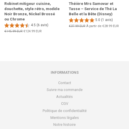
Robinet mitigeur cuisine,
Théière Mrs Samovar et
douchette, style rétro, modèle
Tasse – Service de Thé La
Noir Bronze, Nickel Brossé
Belle et la Bête (Disney)
ou Chrome
5.0 (1 avis)
4.5 (6 avis)
Prix
€37.99 EUR
À partir de
€28.99 EUR
régulier
Prix
€145.99 EUR
Prix
€124.99 EUR
régulier
réduit
INFORMATIONS
Contact
Suivre ma commande
Actualités
CGV
Politique de confidentialité
Mentions légales
Notre histoire