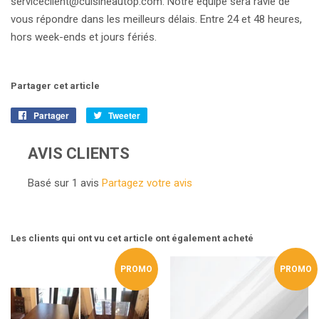
serviceclient@cuisineautop.com. Notre équipe sera ravie de
vous répondre dans les meilleurs délais. Entre 24 et 48 heures,
hors week-ends et jours fériés.
Partager cet article
Partager
Partager
Tweeter
Tweeter
sur
sur
Facebook
Twitter
AVIS CLIENTS
Basé sur 1 avis
Partagez votre avis
Les clients qui ont vu cet article ont également acheté
PROMO
PROMO