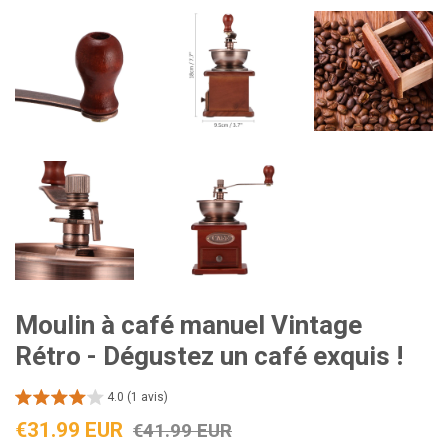
Moulin à café manuel Vintage
Rétro - Dégustez un café exquis !
4.0 (1 avis)
Prix
Prix
€31.99 EUR
€41.99 EUR