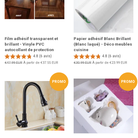
Film adhésif transparent et
Papier adhésif Blanc Brillant
brillant - Vinyle PVC
(Blanc laqué) - Déco meubles
autocollant de protection
cuisine
4.8 (6 avis)
4.8 (6 avis)
Prix
€47.99 EUR
À partir de
€37.55 EUR
Prix
€30.99 EUR
À partir de
€23.99 EUR
régulier
régulier
PROMO
PROMO