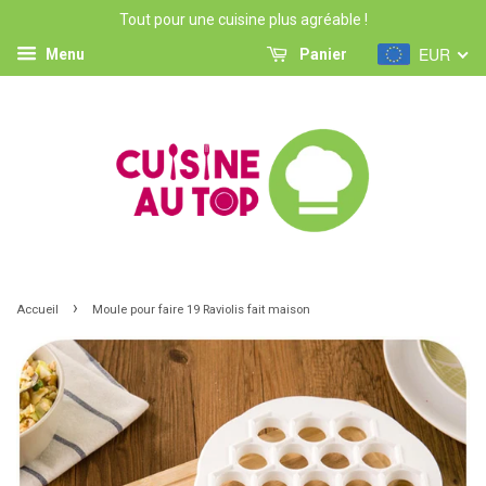
Tout pour une cuisine plus agréable !
EUR
Menu
Panier
›
Accueil
Moule pour faire 19 Raviolis fait maison