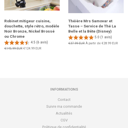
Robinet mitigeur cuisine,
Théière Mrs Samovar et
douchette, style rétro, modèle
Tasse – Service de Thé La
Noir Bronze, Nickel Brossé
Belle et la Bête (Disney)
ou Chrome
5.0 (1 avis)
4.5 (6 avis)
Prix
€37.99 EUR
À partir de
€28.99 EUR
régulier
Prix
€145.99 EUR
Prix
€124.99 EUR
régulier
réduit
INFORMATIONS
Contact
Suivre ma commande
Actualités
CGV
Politique de confidentialité