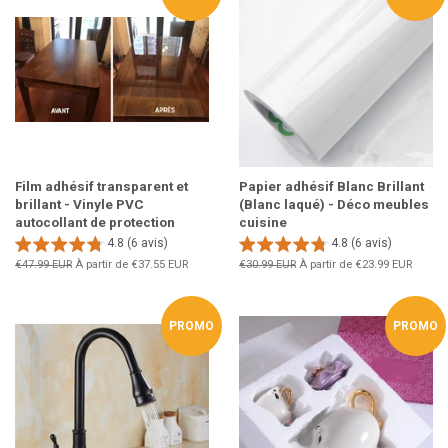
Film adhésif transparent et
Papier adhésif Blanc Brillant
brillant - Vinyle PVC
(Blanc laqué) - Déco meubles
autocollant de protection
cuisine
4.8 (6 avis)
4.8 (6 avis)
Prix
€47.99 EUR
À partir de
€37.55 EUR
Prix
€30.99 EUR
À partir de
€23.99 EUR
régulier
régulier
PROMO
PROMO