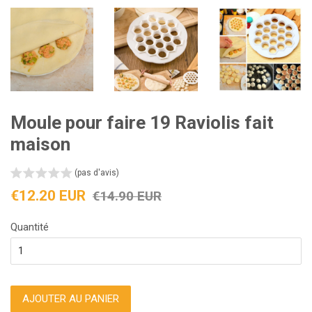
Moule pour faire 19 Raviolis fait
maison
(pas d'avis)
Prix
Prix
€12.20 EUR
€14.90 EUR
réduit
régulier
Quantité
AJOUTER AU PANIER