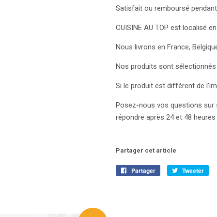
Satisfait ou remboursé pendant
CUISINE AU TOP est localisé e
Nous livrons en France, Belgiqu
Nos produits sont sélectionnés 
Si le produit est différent de 
Posez-nous vos questions sur 
répondre après 24 et 48 heures 
Partager cet article
Partager
Partager
Tweeter
Tw
sur
sur
Facebook
Twi