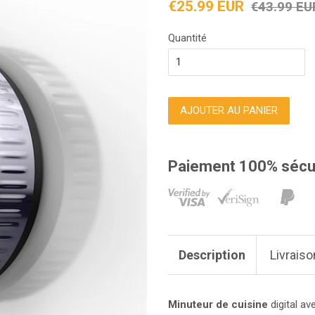
Prix
Prix
€25.99 EUR
€43.99 EU
réduit
régulier
Quantité
AJOUTER AU PANIER
Paiement 100% sécu
Description
Livraiso
Minuteur de cuisine
digital a