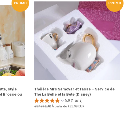
PROMO
PROMO
tte, style
Théière Mrs Samovar et Tasse – Service de
el Brossé ou
Thé La Belle et la Bête (Disney)
5.0 (1 avis)
Prix
€37.99 EUR
À partir de
€28.99 EUR
régulier