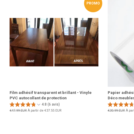
PROMO
Film adhésif transparent et brillant - Vinyle
Papier adhésif
PVC autocollant de protection
Déco meubles
4.8 (6 avis)
Prix
€47.99 EUR
À partir de
€37.55 EUR
Prix
€30.99 EUR
À par
régulier
régulier