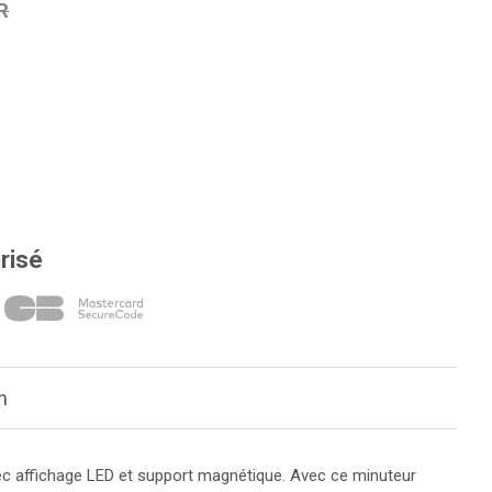
R
risé
n
vec affichage LED et support magnétique. Avec ce minuteur