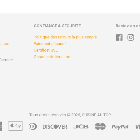
CONFIANCE & SÉCURITÉ
Restez en c
Politique des retours la plus simple
Faceboo
In
op.com
Paiement sécurisé
Certificat SSL
Garantie de livraison
Carraire
Tous droits réservés © 2026,
CUISINE AU TOP
.
American
Apple
Diners
Discover
Jcb
Master
Paypa
Express
Pay
Club