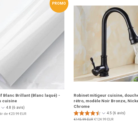
PROMO
 Blanc Brillant (Blanc laqué) -
Robinet mitigeur cuisine, douche
 cuisine
rétro, modèle Noir Bronze, Nick
Chrome
4.8 (6 avis)
4.5 (6 avis)
tir de
€23.99 EUR
Prix
€145.99 EUR
Prix
€124.99 EUR
régulier
réduit