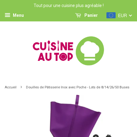
Tout pour une cuisine plus agréable !
EUR
Menu
Panier
›
Accueil
Douilles de Pâtisserie Inox avec Poche - Lots de 8/14/26/50 Buses