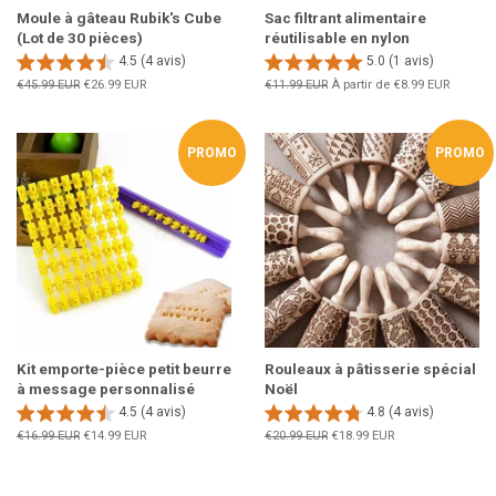
Moule à gâteau Rubik's Cube
Sac filtrant alimentaire
(Lot de 30 pièces)
réutilisable en nylon
4.5 (4 avis)
5.0 (1 avis)
Prix
€45.99 EUR
Prix
€26.99 EUR
Prix
€11.99 EUR
À partir de
€8.99 EUR
régulier
réduit
régulier
PROMO
PROMO
Kit emporte-pièce petit beurre
Rouleaux à pâtisserie spécial
à message personnalisé
Noël
4.5 (4 avis)
4.8 (4 avis)
Prix
€16.99 EUR
Prix
€14.99 EUR
Prix
€20.99 EUR
Prix
€18.99 EUR
régulier
réduit
régulier
réduit