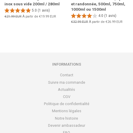
inox sous vide 200ml / 280ml
et randonnée, 500ml, 750ml,
1000ml ou 1500ml
5.0 (1 avis)
4.0 (1 avis)
Prix
€21.99 EUR
À partir de
€19.99 EUR
régulier
Prix
€32.99 EUR
À partir de
€26.99 EUR
régulier
INFORMATIONS
Contact
Suivre ma commande
Actualités
CGV
Politique de confidentialité
Mentions légales
Notre histoire
Devenir ambassadeur
FAQ