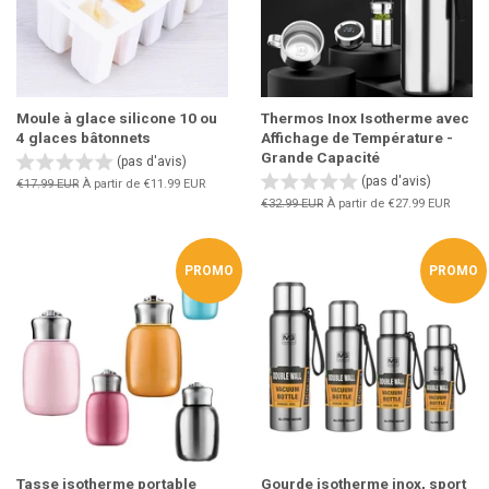
Moule à glace silicone 10 ou
Thermos Inox Isotherme avec
4 glaces bâtonnets
Affichage de Température -
Grande Capacité
(pas d'avis)
(pas d'avis)
Prix
€17.99 EUR
À partir de
€11.99 EUR
régulier
Prix
€32.99 EUR
À partir de
€27.99 EUR
régulier
PROMO
PROMO
Tasse isotherme portable
Gourde isotherme inox, sport