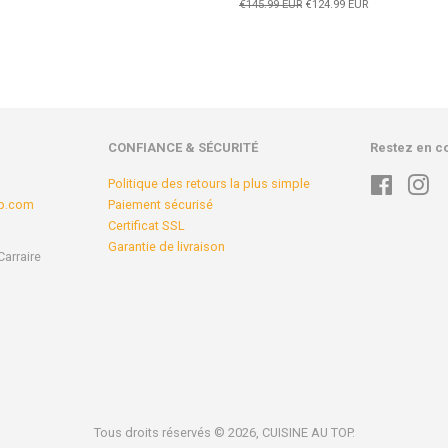
Prix
€145.99 EUR
Prix
€124.99 EUR
régulier
réduit
CONFIANCE & SÉCURITÉ
Restez en c
Politique des retours la plus simple
Faceboo
In
op.com
Paiement sécurisé
Certificat SSL
Garantie de livraison
Carraire
Tous droits réservés © 2026,
CUISINE AU TOP
.