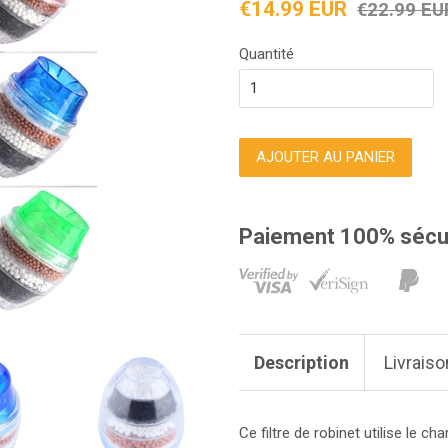
Prix
Prix
€14.99 EUR
€22.99 EU
réduit
régulier
Quantité
AJOUTER AU PANIER
Paiement 100% sécu
Description
Livraiso
Ce filtre de robinet utilise le c