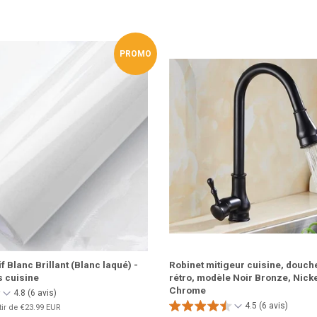
Facebook
Twi
PROMO
 Blanc Brillant (Blanc laqué) -
Robinet mitigeur cuisine, douche
 cuisine
rétro, modèle Noir Bronze, Nick
Chrome
4.8 (6 avis)
4.5 (6 avis)
tir de
€23.99 EUR