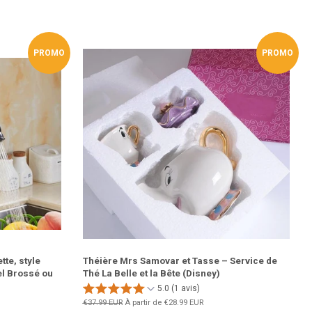
tter
PROMO
PROMO
tte, style
Théière Mrs Samovar et Tasse – Service de
el Brossé ou
Thé La Belle et la Bête (Disney)
5.0 (1 avis)
Prix
€37.99 EUR
À partir de
€28.99 EUR