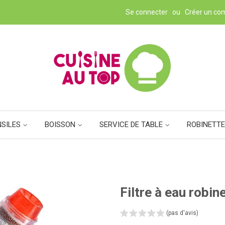
Se connecter
ou
Créer un co
NSILES
BOISSON
SERVICE DE TABLE
ROBINETTE
Filtre à eau robin
(pas d'avis)