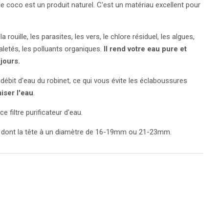
e coco est un produit naturel. C'est un matériau excellent pour
a rouille, les parasites, les vers, le chlore résiduel, les algues,
aletés, les polluants organiques.
Il rend votre eau pure et
jours.
le débit d'eau du robinet, ce qui vous évite les éclaboussures
ser l'eau
.
e filtre purificateur d'eau.
net dont la tête à un diamètre de 16-19mm ou 21-23mm.