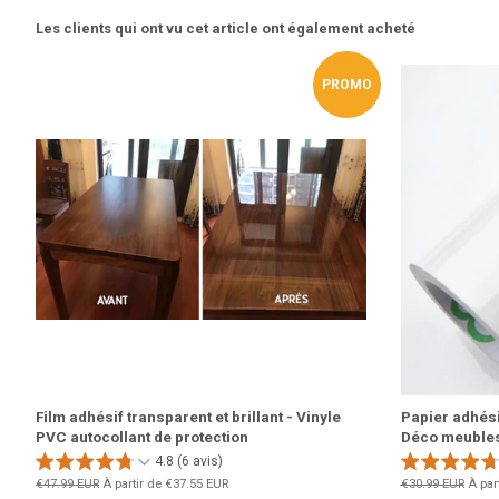
Les clients qui ont vu cet article ont également acheté
PROMO
Film adhésif transparent et brillant - Vinyle
Papier adhésif
PVC autocollant de protection
Déco meubles
4.8 (6 avis)
Prix
€47.99 EUR
À partir de
€37.55 EUR
Prix
€30.99 EUR
À par