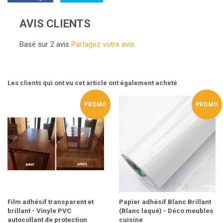
sur
sur
Facebook
Twitter
AVIS CLIENTS
Basé sur 2 avis
Partagez votre avis
Les clients qui ont vu cet article ont également acheté
PROMO
PROMO
Film adhésif transparent et
Papier adhésif Blanc Brillant
brillant - Vinyle PVC
(Blanc laqué) - Déco meubles
autocollant de protection
cuisine