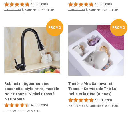
4.8 (6 avis)
4.8 (6 avis)
Prix
€47.99 EUR
À partir de
€37.55 EUR
Prix
€30.99 EUR
À partir de
€23.99 EUR
régulier
régulier
PROMO
PROMO
Robinet mitigeur cuisine,
Théière Mrs Samovar et
douchette, style rétro, modèle
Tasse – Service de Thé La
Noir Bronze, Nickel Brossé
Belle et la Bête (Disney)
ou Chrome
5.0 (1 avis)
4.5 (6 avis)
Prix
€37.99 EUR
À partir de
€28.99 EUR
régulier
Prix
€145.99 EUR
Prix
€124.99 EUR
régulier
réduit