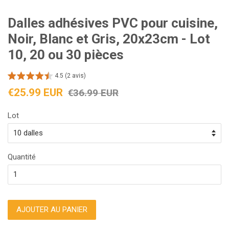
Dalles adhésives PVC pour cuisine,
Noir, Blanc et Gris, 20x23cm - Lot
10, 20 ou 30 pièces
4.5 (2 avis)
Prix
Prix
€25.99 EUR
€36.99 EUR
réduit
régulier
Lot
Quantité
AJOUTER AU PANIER