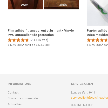
Film adhésif transparent et brillant - Vinyle
Papier adhésif
PVC autocollant de protection
Déco meubles
4.8 (6 avis)
Prix
€47.99 EUR
À partir de
€37.55 EUR
Prix
€30.99 EUR
À par
régulier
régulier
INFORMATIONS
SERVICE CLIENT
Contact
Lun. au Ven. 9-11h
serviceclient@cuisineaut
Suivre ma commande
Actualités
CUISINE AU TOP