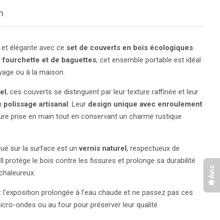
n
e et élégante avec ce
set de couverts en bois écologiques
.
e fourchette et de baguettes
, cet ensemble portable est idéal
yage ou à la maison.
el
, ces couverts se distinguent par leur texture raffinée et leur
un
polissage artisanal
. Leur
design unique avec enroulement
ure prise en main tout en conservant un charme rustique
ué sur la surface est un
vernis naturel
, respectueux de
l protège le bois contre les fissures et prolonge sa durabilité
Avis
chaleureux.
z l’exposition prolongée à l’eau chaude et ne passez pas ces
icro-ondes ou au four pour préserver leur qualité.