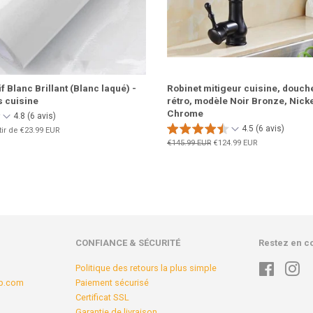
 Blanc Brillant (Blanc laqué) -
Robinet mitigeur cuisine, douche
 cuisine
rétro, modèle Noir Bronze, Nick
Chrome
4.8 (6 avis)
4.5 (6 avis)
tir de
€23.99 EUR
Prix
€145.99 EUR
Prix
€124.99 EUR
régulier
réduit
CONFIANCE & SÉCURITÉ
Restez en c
Politique des retours la plus simple
Faceboo
In
op.com
Paiement sécurisé
Certificat SSL
Garantie de livraison