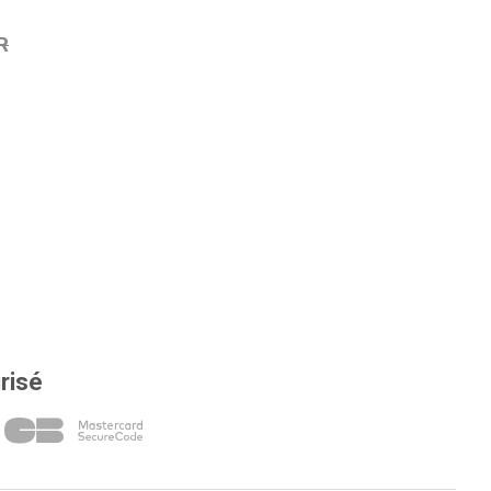
R
risé