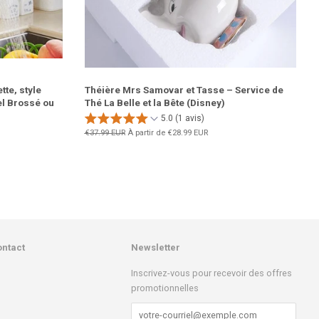
tte, style
Théière Mrs Samovar et Tasse – Service de
el Brossé ou
Thé La Belle et la Bête (Disney)
5.0 (1 avis)
Prix
€37.99 EUR
À partir de
€28.99 EUR
régulier
ontact
Newsletter
k
stagram
Inscrivez-vous pour recevoir des offres
promotionnelles