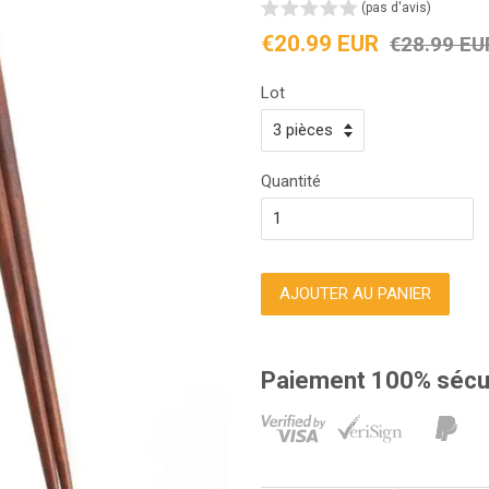
(pas d'avis)
Prix
Prix
€20.99 EUR
€28.99 EU
réduit
régulier
Lot
Quantité
AJOUTER AU PANIER
Paiement 100% sécu