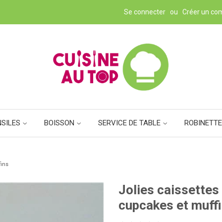
Se connecter
ou
Créer un co
NSILES
BOISSON
SERVICE DE TABLE
ROBINETTE
fins
Jolies caissettes
cupcakes et muff