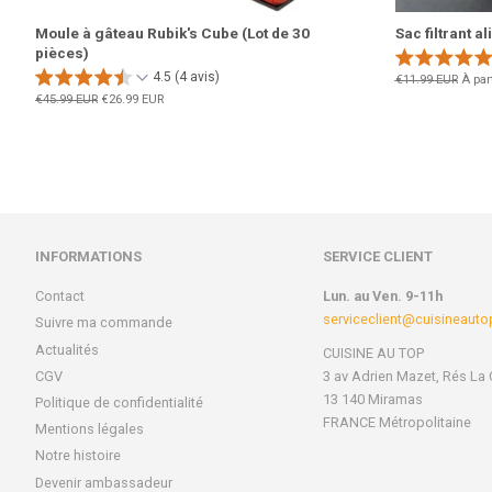
Moule à gâteau Rubik's Cube (Lot de 30
Sac filtrant a
pièces)
4.5 (4 avis)
Prix
€11.99 EUR
À par
régulier
Prix
€45.99 EUR
Prix
€26.99 EUR
régulier
réduit
INFORMATIONS
SERVICE CLIENT
Contact
Lun. au Ven. 9-11h
serviceclient@cuisineaut
Suivre ma commande
Actualités
CUISINE AU TOP
CGV
3 av Adrien Mazet, Rés La 
13 140 Miramas
Politique de confidentialité
FRANCE Métropolitaine
Mentions légales
Notre histoire
Devenir ambassadeur