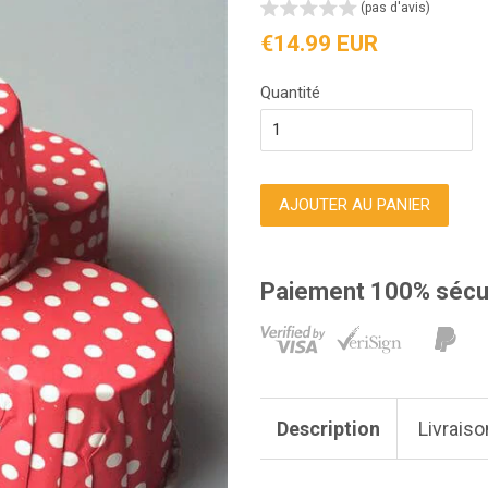
(pas d'avis)
Prix
€14.99 EUR
régulier
Quantité
AJOUTER AU PANIER
Paiement 100% sécu
Description
Livraiso