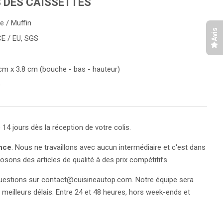
 DES CAISSETTES
ke / Muffin
Avis
 CE / EU, SGS
 cm x 3.8 cm (bouche - bas - hauteur)
s
14 jours dès la réception de votre colis.
nce
. Nous ne travaillons avec aucun intermédiaire et c'est dans
sons des articles de qualité à des prix compétitifs.
estions sur contact@cuisineautop.com. Notre équipe sera
 meilleurs délais. Entre 24 et 48 heures, hors week-ends et