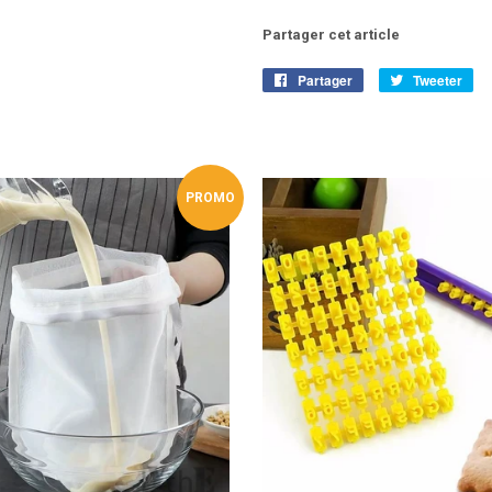
Partager cet article
Partager
Partager
Tweeter
Tw
sur
sur
Facebook
Twi
PROMO