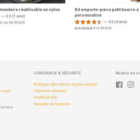
limentaire réutilisable en nylon
Kit emporte-pièce petit beurre 
personnalisé
5.0 (1 avis)
4.5 (4 avis)
tir de
€8.99 EUR
Prix
€16.99 EUR
Prix
€14.99 EUR
régulier
réduit
CONFIANCE & SÉCURITÉ
Restez en c
Politique des retours la plus simple
Faceboo
In
op.com
Paiement sécurisé
Certificat SSL
Garantie de livraison
Carraire