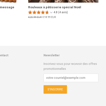
à message
Rouleaux à pâtisserie spécial Noël
4.8 (4 avis)
Prix
€20.99 EUR
Prix
€18.99 EUR
régulier
réduit
ontact
Newsletter
k
stagram
Inscrivez-vous pour recevoir des offres
promotionnelles