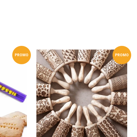
eeter
tter
PROMO
PROMO