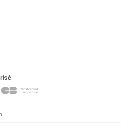
risé
n