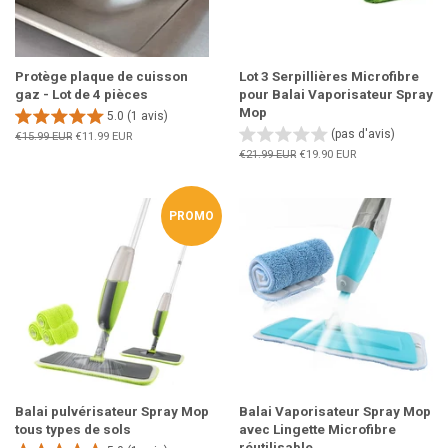
Protège plaque de cuisson
Lot 3 Serpillières Microfibre
gaz - Lot de 4 pièces
pour Balai Vaporisateur Spray
Mop
5.0 (1 avis)
(pas d'avis)
Prix
€15.99 EUR
Prix
€11.99 EUR
régulier
réduit
Prix
€21.99 EUR
Prix
€19.90 EUR
régulier
réduit
PROMO
Balai pulvérisateur Spray Mop
Balai Vaporisateur Spray Mop
tous types de sols
avec Lingette Microfibre
réutilisable