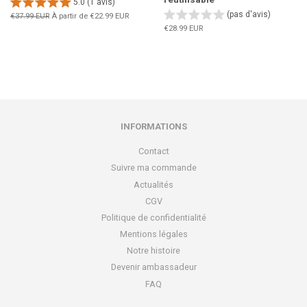
5.0 (1 avis)
(pas d'avis)
Prix
€37.99 EUR
À partir de
€22.99 EUR
régulier
Prix
€28.99 EUR
régulier
INFORMATIONS
Contact
Suivre ma commande
Actualités
CGV
Politique de confidentialité
Mentions légales
Notre histoire
Devenir ambassadeur
FAQ