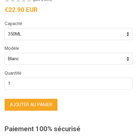
Prix
€22.90 EUR
régulier
Capacité
Modèle
Quantité
AJOUTER AU PANIER
Paiement 100% sécurisé