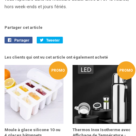
hors week-ends et jours fériés.
Partager cet article
Partager
Partager
Tweeter
Tweeter
sur
sur
Facebook
Twitter
Les clients qui ont vu cet article ont également acheté
PROMO
PROMO
Moule à glace silicone 10 ou
Thermos Inox Isotherme avec
4 glaces bâtonnets
Affichage de Température -