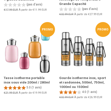
Grande Capacité
(pas d'avis)
(pas d'avis)
Prix
€17.99 EUR
À partir de
€11.99 EUR
régulier
Prix
€32.99 EUR
À partir de
€27.99 EUR
régulier
PROMO
PROMO
Tasse isotherme portable
Gourde isotherme inox, sport
inox sous vide 200ml / 280ml
et randonnée, 500ml, 750ml,
1000ml ou 1500ml
5.0 (1 avis)
4.0 (1 avis)
Prix
€21.99 EUR
À partir de
€19.99 EUR
régulier
Prix
€32.99 EUR
À partir de
€26.99 EUR
régulier