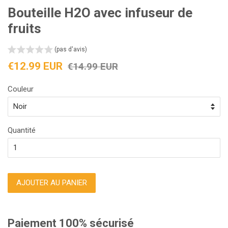
Bouteille H2O avec infuseur de
fruits
(pas d'avis)
Prix
Prix
€12.99 EUR
€14.99 EUR
réduit
régulier
Couleur
Quantité
AJOUTER AU PANIER
Paiement 100% sécurisé