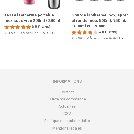
Tasse isotherme portable
Gourde isotherme inox, sport
inox sous vide 200ml / 280ml
et randonnée, 500ml, 750ml,
1000ml ou 1500ml
5.0 (1 avis)
4.0 (1 avis)
Prix
€21.99 EUR
À partir de
€19.99 EUR
régulier
Prix
€32.99 EUR
À partir de
€26.99 EUR
régulier
INFORMATIONS
Contact
Suivre ma commande
Actualités
CGV
Politique de confidentialité
Mentions légales