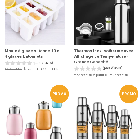
Moule à glace silicone 10 ou
Thermos Inox Isotherme avec
4 glaces bâtonnets
Affichage de Température -
Grande Capacité
(pas d'avis)
(pas d'avis)
Prix
€17.99 EUR
À partir de
€11.99 EUR
régulier
Prix
€32.99 EUR
À partir de
€27.99 EUR
régulier
PROMO
PROMO