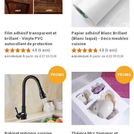
Film adhésif transparent et
Papier adhésif Blanc Brillant
brillant - Vinyle PVC
(Blanc laqué) - Déco meubles
autocollant de protection
cuisine
4.8 (6 avis)
4.8 (6 avis)
Prix
€47.99 EUR
À partir de
€37.55 EUR
Prix
€30.99 EUR
À partir de
€23.99 EUR
régulier
régulier
PROMO
PROMO
Robinet mitigeur cuisine,
Théière Mrs Samovar et