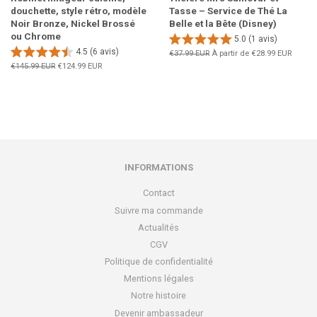
douchette, style rétro, modèle
Tasse – Service de Thé La
Noir Bronze, Nickel Brossé
Belle et la Bête (Disney)
ou Chrome
5.0 (1 avis)
4.5 (6 avis)
Prix
€37.99 EUR
À partir de
€28.99 EUR
régulier
Prix
€145.99 EUR
Prix
€124.99 EUR
régulier
réduit
INFORMATIONS
Contact
Suivre ma commande
Actualités
CGV
Politique de confidentialité
Mentions légales
Notre histoire
Devenir ambassadeur