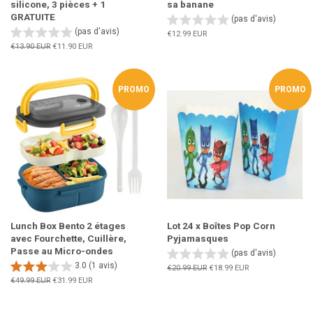
silicone, 3 pièces + 1
sa banane
GRATUITE
(pas d'avis)
(pas d'avis)
Prix
€12.99 EUR
régulier
Prix
€13.90 EUR
Prix
€11.90 EUR
régulier
réduit
PROMO
PROMO
Lunch Box Bento 2 étages
Lot 24 x Boîtes Pop Corn
avec Fourchette, Cuillère,
Pyjamasques
Passe au Micro-ondes
(pas d'avis)
3.0 (1 avis)
Prix
€20.99 EUR
Prix
€18.99 EUR
régulier
réduit
Prix
€49.99 EUR
Prix
€31.99 EUR
régulier
réduit