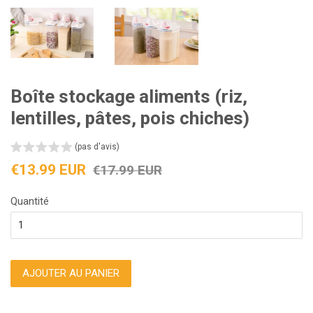
Boîte stockage aliments (riz,
lentilles, pâtes, pois chiches)
(pas d'avis)
Prix
Prix
€13.99 EUR
€17.99 EUR
réduit
régulier
Quantité
AJOUTER AU PANIER