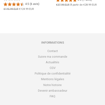
4.5 (6 avis)
Prix
€37.99 EUR
À partir de
€28.99 EUR
régulier
Prix
€145.99 EUR
Prix
€124.99 EUR
régulier
réduit
INFORMATIONS
Contact
Suivre ma commande
Actualités
CGV
Politique de confidentialité
Mentions légales
Notre histoire
Devenir ambassadeur
FAQ