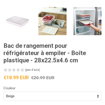
Bac de rangement pour
réfrigérateur à empiler - Boîte
plastique - 28x22.5x4.6 cm
(pas d'avis)
Prix
Prix
€18.99 EUR
€20.99 EUR
réduit
régulier
Couleur