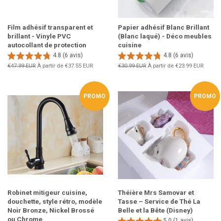
Film adhésif transparent et
Papier adhésif Blanc Brillant
brillant - Vinyle PVC
(Blanc laqué) - Déco meubles
autocollant de protection
cuisine
4.8 (6 avis)
4.8 (6 avis)
Prix
€47.99 EUR
À partir de
€37.55 EUR
Prix
€30.99 EUR
À partir de
€23.99 EUR
régulier
régulier
PROMO
PROMO
Robinet mitigeur cuisine,
Théière Mrs Samovar et
douchette, style rétro, modèle
Tasse – Service de Thé La
Noir Bronze, Nickel Brossé
Belle et la Bête (Disney)
ou Chrome
5.0 (1 avis)