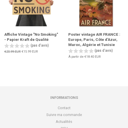
Affiche Vintage "No Smoking"
Poster vintage AIR FRANCE :
- Papier Kraft de Qualité
Europe, Paris, Côte d'Azur,
Maroc, Algérie et Tunisie
(pas d'avis)
(pas d'avis)
Prix
€20.99 EUR
Prix
€15.99 EUR
régulier
réduit
À partir de
€18.40 EUR
INFORMATIONS
Contact
Suivre ma commande
Actualités