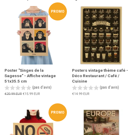
PROMO
Poster "Singes de la
Posters vintage thème café -
Sagesse" - Affiche vintage
Déco Restaurant / Café /
51x35.5 cm
Cuisine
(pas d'avis)
(pas d'avis)
Prix
€20.99 EUR
Prix
€15.99 EUR
Prix
€14.99 EUR
régulier
réduit
régulier
PROMO