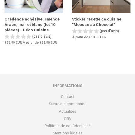
Crédence adhésive, Faïence
Sticker recette de cuisine
Arabe, noir et blanc (lot 10
"Mousse au Chocolat"
pièces) - Déco Cuisine
(pas d'avis)
(pas d'avis)
À partir de
€10.99 EUR
Prix
€39.99 EUR
À partir de
€33.90 EUR
régulier
INFORMATIONS
Contact
Suivre ma commande
Actualités
CGV
Politique de confidentialité
Mentions légales