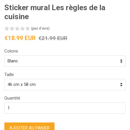
Sticker mural Les règles de la
cuisine
(pas d'avis)
Prix
Prix
€18.99 EUR
€21.99 EUR
réduit
régulier
Coloris
Taille
Quantité
AJOUTER AU PANIER