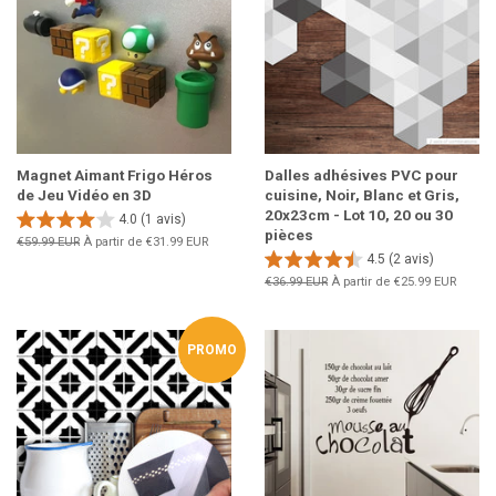
Magnet Aimant Frigo Héros
Dalles adhésives PVC pour
de Jeu Vidéo en 3D
cuisine, Noir, Blanc et Gris,
20x23cm - Lot 10, 20 ou 30
4.0 (1 avis)
pièces
Prix
€59.99 EUR
À partir de
€31.99 EUR
4.5 (2 avis)
régulier
Prix
€36.99 EUR
À partir de
€25.99 EUR
régulier
PROMO