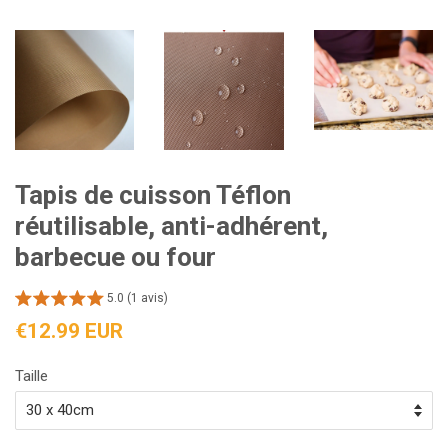
Tapis de cuisson Téflon
réutilisable, anti-adhérent,
barbecue ou four
5.0 (1 avis)
Prix
€12.99 EUR
régulier
Taille