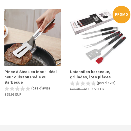
régulier
régulier
PROMO
Pince à Steak en Inox - Idéal
Ustensiles barbecue,
pour cuisson Poêle ou
grillades, lot 4 pièces
Barbecue
(pas d'avis)
(pas d'avis)
Prix
€45.90 EUR
Prix
€37.50 EUR
régulier
réduit
Prix
€25.99 EUR
régulier