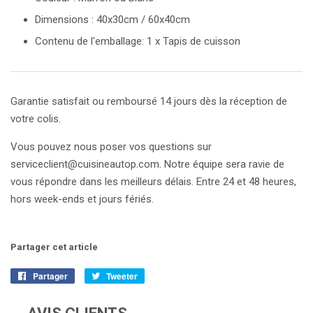
Dimensions : 40x30cm / 60x40cm
Contenu de l'emballage: 1 x Tapis de cuisson
Garantie satisfait ou remboursé 14 jours dès la réception de
votre colis.
Vous pouvez nous poser vos questions sur
serviceclient@cuisineautop.com. Notre équipe sera ravie de
vous répondre dans les meilleurs délais. Entre 24 et 48 heures,
hors week-ends et jours fériés.
Partager cet article
Partager
Partager
Tweeter
Tweeter
sur
sur
Facebook
Twitter