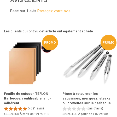
AVIS CLIENTS
Basé sur 1 avis
Partagez votre avis
Les clients qui ont vu cet article ont également acheté
PROMO
PROMO
Feuille de cuisson TEFLON
Pince à retourner les
Barbecue, réutilisable, anti-
saucisses, merguez, steaks
adhérent
ou crevettes sur le barbecue
5.0 (1 avis)
(pas d'avis)
Prix
€31.99 EUR
À partir de
€21.99 EUR
Prix
€23.99 EUR
À partir de
€16.99 EUR